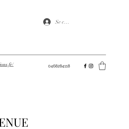
Se connecter
ons.fr/
0468284118
VENUE