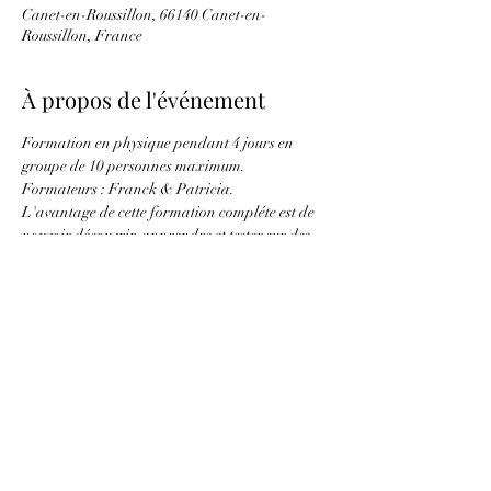
Canet-en-Roussillon, 66140 Canet-en-
Roussillon, France
À propos de l'événement
Formation en physique pendant 4 jours en 
groupe de 10 personnes maximum.
Formateurs : Franck & Patricia.
L'avantage de cette formation compléte est de 
pouvoir découvrir, apprendre et tester sur des 
intervenants extérieurs.
Objectif : être autonome au bout de 4 jours.
Partager cet événement