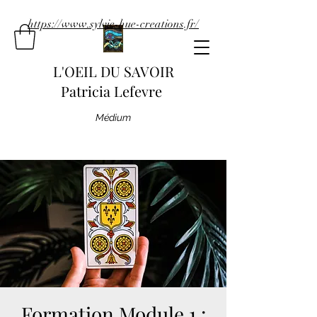
https://www.sylvie-hue-creations.fr/
L'OEIL DU SAVOIR
Patricia Lefevre
Médium
Formation Module 1 :